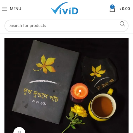
0
MENU
৳
0.00
Click to enlarge