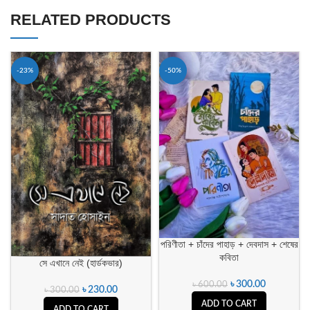
RELATED PRODUCTS
-23%
-50%
পরিণীতা + চাঁদের পাহাড় + দেবদাস + শেষের
কবিতা
সে এখানে নেই (হার্ডকভার)
৳
300.00
৳
600.00
৳
230.00
৳
300.00
ADD TO CART
ADD TO CART