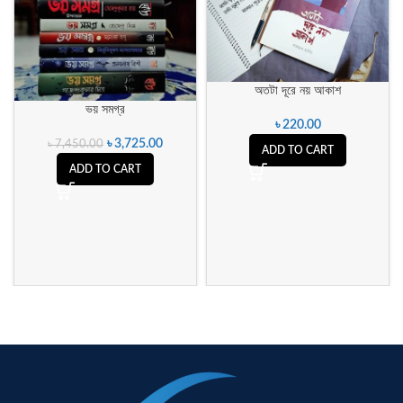
অতটা দূরে নয় আকাশ
ভয় সমগ্র
৳
220.00
৳
3,725.00
৳
7,450.00
ADD TO CART
ADD TO CART