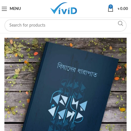
0
MENU
৳
0.00