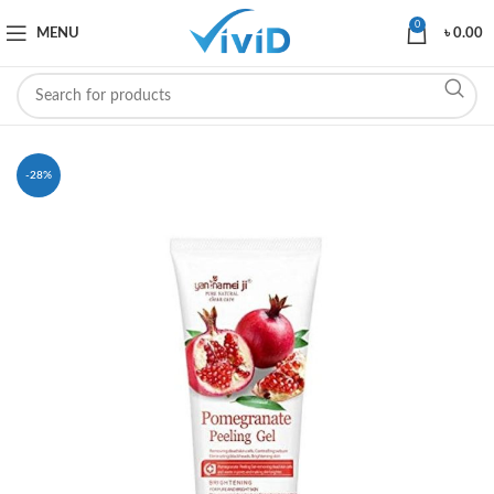
0
MENU
৳
0.00
-28%