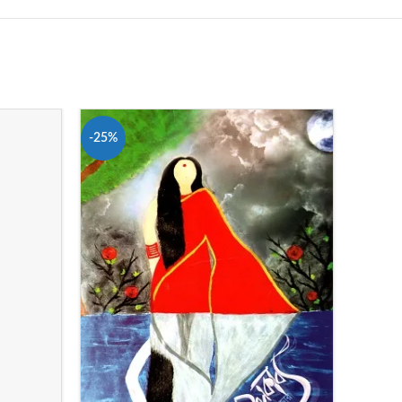
-25%
-28%