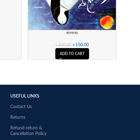
জলকাব্য
৳
150.00
৳
200.00
ADD TO CART
USEFUL LINKS
Contact Us
Returns
Refund-return &
Cancellation Policy