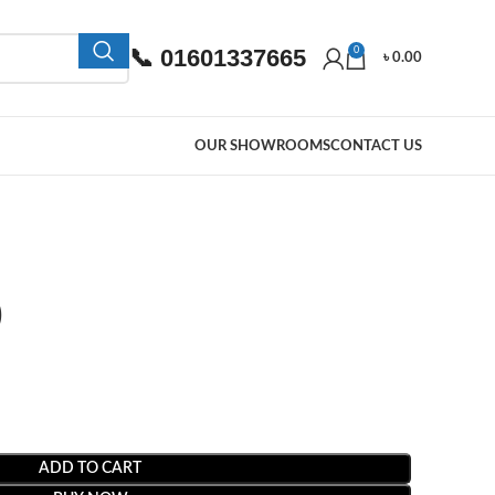
📞 01601337665
0
৳
0.00
OUR SHOWROOMS
CONTACT US
)
ADD TO CART