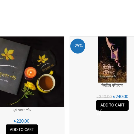
-25%
নিয়তির কাঁটাতার
৳
240.00
৳
320.00
ADD TO CART
দুখ দুগুণে পাঁচ
৳
220.00
ADD TO CART