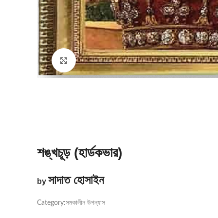
Click to enlarge
শঙ্খচূড় (হার্ডকভার)
সাদাত হোসাইন
by
Category:
সমকালীন উপন্যাস