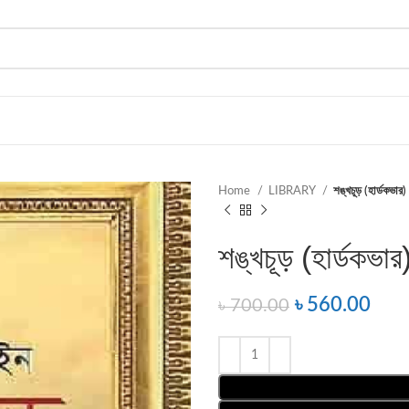
Home
LIBRARY
শঙ্খচূড় (হার্ডকভার)
শঙ্খচূড় (হার্ডকভার
৳
560.00
৳
700.00