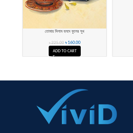
তোমায় দিলাম হলদে ফুলের সুখ
৳
160.00
৳
225.00
ADD TO CART