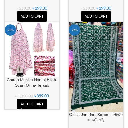
৳
199.00
৳
199.00
৳
350.00
৳
350.00
ADD TO CART
ADD TO CART
-33%
-25%
Cotton Muslim Namaj Hijab-
Scarf Orna-Hejaab
৳
899.00
৳
1,350.00
ADD TO CART
Gelita Jamdani Saree – গেলিটার
জামদানি শাড়ি