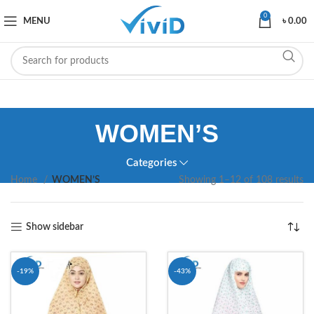
0
MENU
৳
0.00
WOMEN’S
Categories
Home
WOMEN’S
Showing 1–12 of 108 results
Show sidebar
-19%
-43%