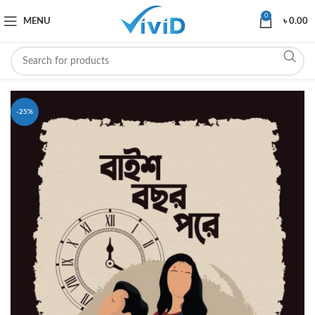
0
MENU
৳
0.00
-25%