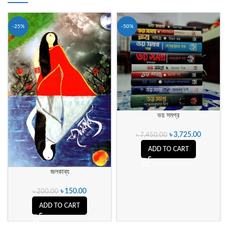
-25%
-50%
ভয় সমগ্র
৳
3,725.00
৳
7,450.00
ADD TO CART
জলকাব্য
৳
150.00
৳
200.00
ADD TO CART