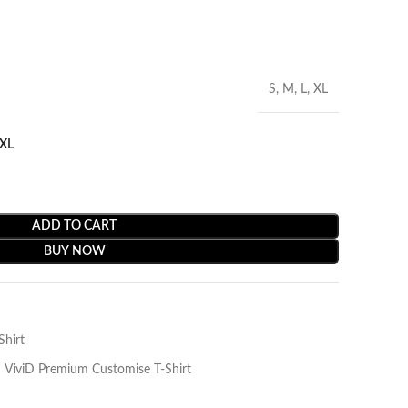
S, M, L, XL
XL
ADD TO CART
BUY NOW
Shirt
ViviD Premium Customise T-Shirt