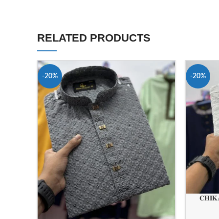
RELATED PRODUCTS
-20%
-20%
𝐂𝐇𝐈𝐊