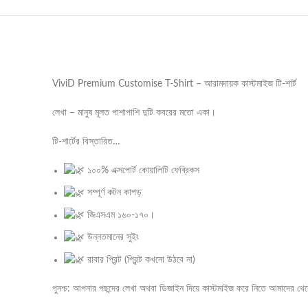
ViviD Premium Customise T-Shirt – আরামদায়ক কাস্টমাইজ টি-শার্ট
লেখা – মানুষ মূলত পাশাপাশি দুটি কবরের মতো একা।
টি-শার্টের বিস্তারিত…
১০০% এক্সপোর্ট কোয়ালিটি ফেব্রিকস
সম্পূর্ণ কটন কাপড়
জিএসএম ১৬০-১৭০।
উন্নতমানের সুইং
রাবার প্রিন্ট (প্রিন্ট কখনো উঠবে না)
পুনশ্চ: আপনার পছন্দের লেখা অথবা ডিজাইন দিয়ে কাস্টমাইজ করে নিতে আ