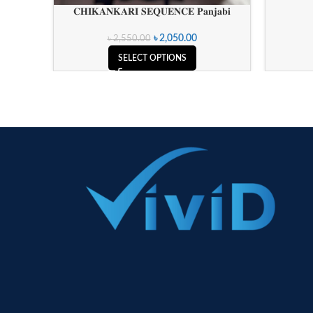
𝐂𝐇𝐈𝐊𝐀𝐍𝐊𝐀𝐑𝐈 𝐒𝐄𝐐𝐔𝐄𝐍𝐂𝐄 𝐏𝐚𝐧𝐣𝐚𝐛𝐢
৳
2,050.00
৳
2,550.00
SELECT OPTIONS