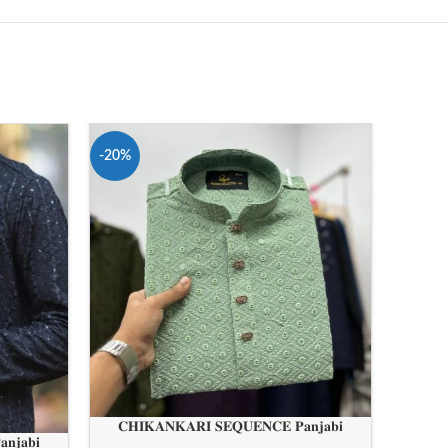
-20%
-20%
𝐂𝐇𝐈
𝐂𝐇𝐈𝐊𝐀𝐍𝐊𝐀𝐑𝐈 𝐒𝐄𝐐𝐔𝐄𝐍𝐂𝐄 𝐏𝐚𝐧𝐣𝐚𝐛𝐢
𝐧𝐣𝐚𝐛𝐢