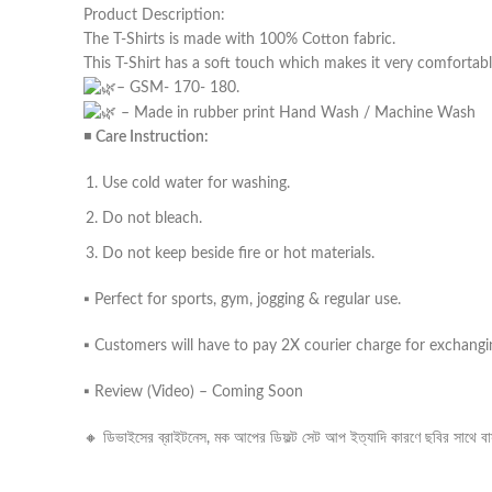
Product Description:
The T-Shirts is made with 100% Cotton fabric.
This T-Shirt has a soft touch which makes it very comfortabl
– GSM- 170- 180.
– Made in rubber print Hand Wash / Machine Wash
◾
Care Instruction:
Use cold water for washing.
Do not bleach.
Do not keep beside fire or hot materials.
▪️ Perfect for sports, gym, jogging & regular use.
▪️ Customers will have to pay 2X courier charge for exchangin
▪️ Review (Video) – Coming Soon
🔸 ডিভাইসের ব্রাইটনেস, মক আপের ডিফল্ট সেট আপ ইত্যাদি কারণে ছবির সাথে বাস্