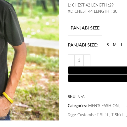
L: CHEST 42 LENGTH :29
XL: CHEST 44 LENGTH : 30
PANJABI SIZE
PANJABI SIZE
S
M
L
SKU:
N/A
Categories:
MEN’S FASHION
,
T- 
Tags:
Customise T-Shirt
,
T-Shirt -
,