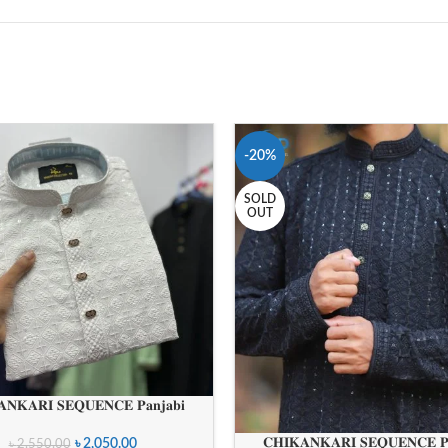
-20%
SOLD
OUT
𝐍𝐊𝐀𝐑𝐈 𝐒𝐄𝐐𝐔𝐄𝐍𝐂𝐄 𝐏𝐚𝐧𝐣𝐚𝐛𝐢
𝐂𝐇𝐈𝐊𝐀𝐍𝐊𝐀𝐑𝐈 𝐒𝐄𝐐𝐔𝐄𝐍𝐂𝐄 𝐏𝐚
৳
2,050.00
৳
2,550.00