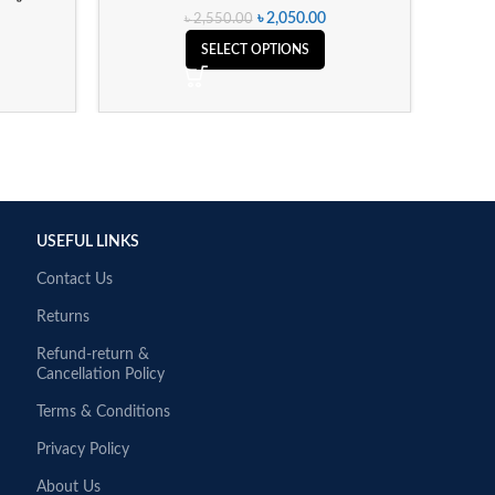
৳
2,050.00
৳
2,550.00
SELECT OPTIONS
USEFUL LINKS
Contact Us
Returns
Refund-return &
Cancellation Policy
Terms & Conditions
Privacy Policy
About Us