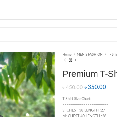
Home
MEN’S FASHION
T- Shi
Premium T-Shirt
৳
350.00
৳
450.00
T-Shirt Size Chart:
======================
S: CHEST 38 LENGTH :27
M: CHEST 40 LENGTH :28