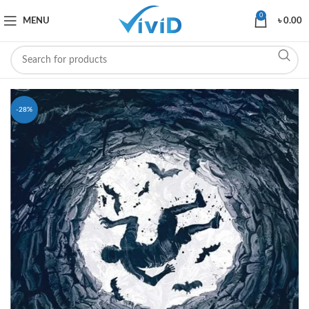
0
MENU
৳
0.00
-28%