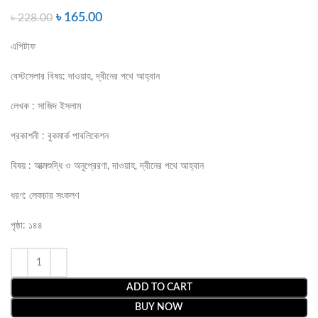
৳
165.00
৳
228.00
এপিটাফ
বেস্টসেলার বিষয়: দাওয়াহ, দ্বীনের পথে আহ্বান
লেখক : সাজিদ ইসলাম
প্রকাশনী : বুকমার্ক পাবলিকেশন
বিষয় : আত্মশুদ্ধি ও অনুপ্রেরণা, দাওয়াহ, দ্বীনের পথে আহ্বান
ধরণ: লেকচার সংকলণ
পৃষ্ঠা: ১৪৪
ADD TO CART
BUY NOW