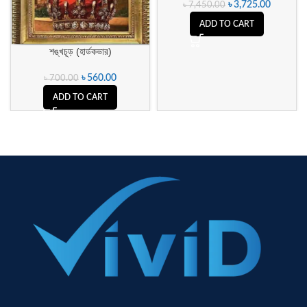
৳
3,725.00
৳
7,450.00
ADD TO CART
শঙ্খচূড় (হার্ডকভার)
৳
560.00
৳
700.00
ADD TO CART