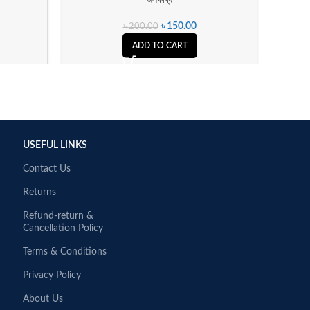
৳
150.00
৳
200.00
ADD TO CART
USEFUL LINKS
Contact Us
Returns
Refund-return &
Cancellation Policy
Terms & Conditions
Privacy Policy
About Us