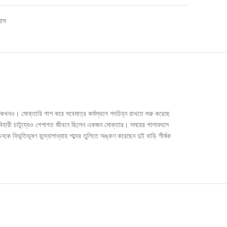
যাস
ি কখনও। মোক্তারি পাশ করে সবেমাত্র কর্মস্থলে পদচিহ্ন রাখতে শুরু করেছে
ালবিহারী চাটুয্যেও পেশাগত জীবনে ছিলেন একজন মোক্তার। সময়ের পালাবদলে
 বিভূতিভূষণ বন্দ্যোপাধ্যায় শব্দের তুলিতে অঙ্কণ করেছেন দুই বাড়ি শীর্ষক