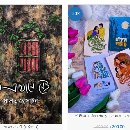
-50%
পরিণীতা + চাঁদের পাহাড় + দেবদাস + শে
সে এখানে নেই (হার্ডকভার)
৳
300.00
৳
600.00