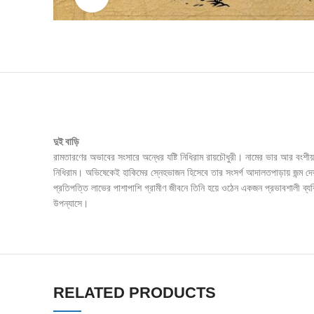
দুই বাড়ি
রামতারণের অভাবের সংসারে অন্ধের যষ্টি নিধিরাম রায়চৌধুরী। নামের ভার আর বংশীয় 
নিধিরাম। অভিষেকেই হাকিমের স্নেহভাজন হিসেবে তার সংসর্গ আদালতপাড়ায় জন্ম দেয়
প্রতিপত্তি লাভের পাশাপাশি গ্রামীণ জীবনে তিনি হয়ে ওঠেন একজন প্রভাবশালী ব্যক্
উপন্যাসে।
RELATED PRODUCTS