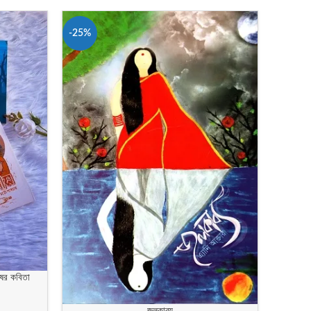
-25%
-23%
ষের কবিতা
জলকাব্য