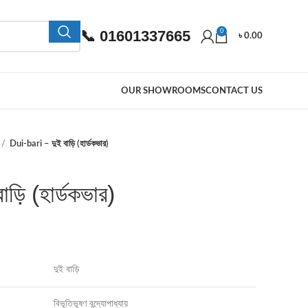
📞 01601337665
0
৳
0.00
OUR SHOWROOMS
CONTACT US
Dui-bari – দুই বাড়ি (হার্ডকভার)
ড়ি (হার্ডকভার)
দুই বাড়ি
বিভূতিভূষণ বন্দ্যোপাধ্যায়