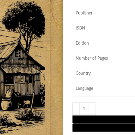
Publisher
ISBN
Edition
Number of Pages
Country
Language