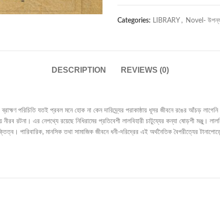
Categories:
LIBRARY
,
Novel- উপন্
DESCRIPTION
REVIEWS (0)
ব্রাহ্মণ পরিচিতি যতই প্রবল মনে হোক না কেন দারিদ্র্যের পরাকাষ্ঠায় ধূসর জীবনে রঙের আঁচড় লাগেন
 নীরব রটনা। এর নেপথ্যে রয়েছে নিধিরামের প্রতিবেশী লালবিহারী চাটুয্যের কন্যা ষোড়শী মঞ্জু। ল
তিত্ব। পারিবারিক, মানসিক তথা সামাজিক জীবনে ধনী-দরিদ্রের এই অর্থনৈতিক বৈপরীত্যের টানাপোড়েনকে