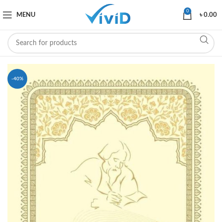
0
MENU
৳
0.00
-40%