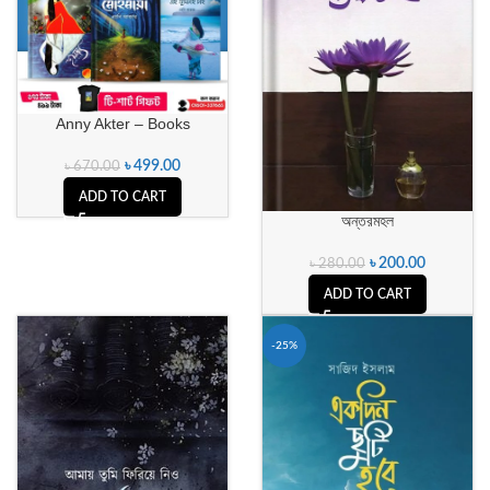
Anny Akter – Books
৳
499.00
৳
670.00
ADD TO CART
অন্তরমহল
৳
200.00
৳
280.00
ADD TO CART
-25%