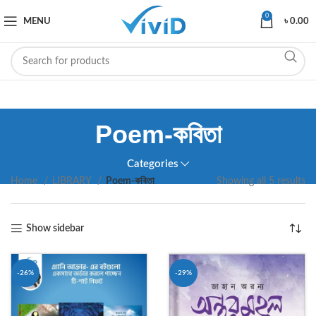
0
MENU
৳
0.00
Poem-কবিতা
Categories
Home
LIBRARY
Poem-কবিতা
Showing all 5 results
Show sidebar
-26%
-29%