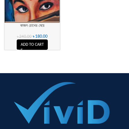
কাজল চোখের মেয়ে
৳
180.00
৳
240.00
ADD TO CART