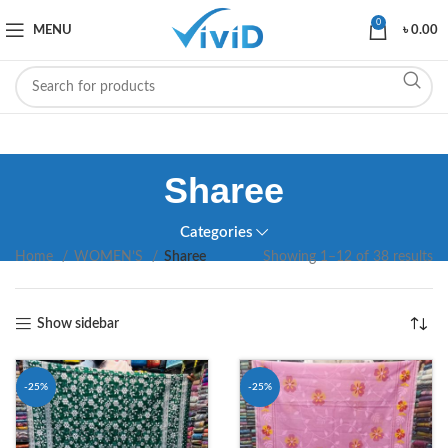
0
MENU
৳
0.00
Sharee
Categories
Home
WOMEN’S
Sharee
Showing 1–12 of 38 results
Show sidebar
-25%
-25%