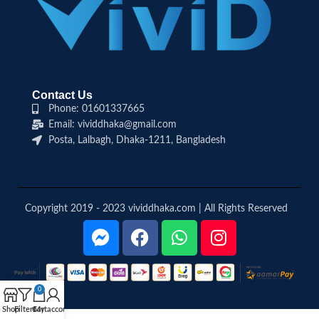
Contact Us
Phone: 01601337665
Email: vividdhaka@gmail.com
Posta, Lalbagh, Dhaka-1211, Bangladesh
Copyright 2019 - 2023 vividdhaka.com | All Rights Reserved
0
Shop
Filters
Cart
My account