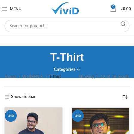
0
MENU
৳
0.00
T-Thirt
Categories
Home
WOMEN’S
T-Thirt
Showing 1–12 of 16 results
Show sidebar
-20%
-20%