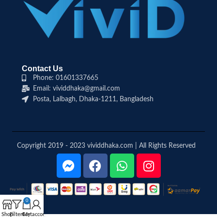
Contact Us
Phone: 01601337665
Email: vividdhaka@gmail.com
Posta, Lalbagh, Dhaka-1211, Bangladesh
Copyright 2019 - 2023 vividdhaka.com | All Rights Reserved
0
Shop
Filters
Cart
My account