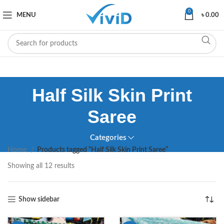
0
MENU
৳
0.00
Half Silk Skin Print
Saree
Categories
Home
Products tagged “Half Silk Skin Print Saree”
Showing all 12 results
Show sidebar